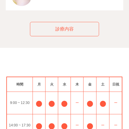
診療内容
時間
月
火
水
木
金
土
日祝
●
●
●
●
●
9:00 ~ 12:30
ー
ー
●
●
●
●
14:00 ~ 17:30
ー
ー
ー