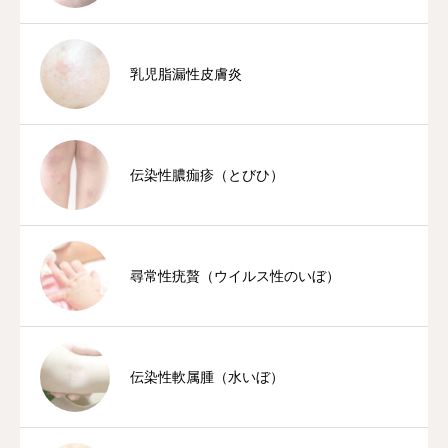
乳児脂漏性皮膚炎
伝染性膿痂疹（とびひ）
尋常性疣贅（ウイルス性のいぼ）
伝染性軟属腫（水いぼ）