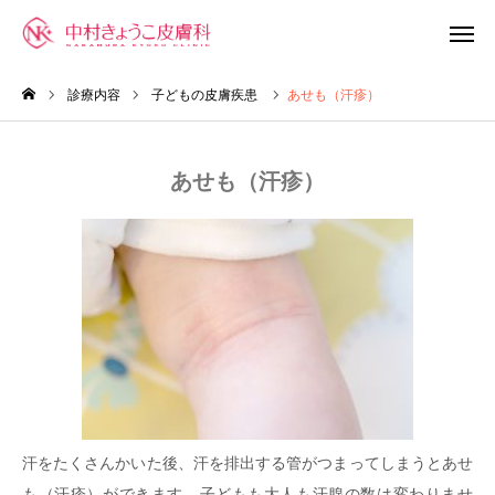
Web問診
Web受付
診療内容
子どもの皮膚疾患
あせも（汗疹）
診療時間
アクセス
あせも（汗疹）
受診の前に
診療内容
当院について
院長の紹介
汗をたくさんかいた後、汗を排出する管がつまってしまうとあせ
も（汗疹）ができます。子どもも大人も汗腺の数は変わりませ