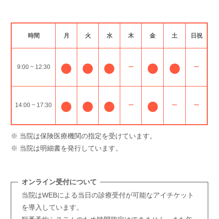
時間
月
火
水
木
金
土
日祝
●
●
●
●
●
9:00 ~ 12:30
ー
ー
●
●
●
●
14:00 ~ 17:30
ー
ー
ー
※ 当院は保険医療機関の指定を受けています。
※ 当院は明細書を発行しています。
オンライン受付について
当院はWEBによる当日の診療受付が可能なアイチケット
を導入しています。