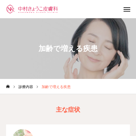
Web問診
Web受付
診療時間
アクセス
加齢で増える疾患
受診の前に
診療内容
当院について
診療内容
加齢で増える疾患
院長の紹介
主な症状